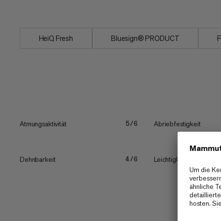
Hände und dein Gesicht....
HeiQ Fresh
Bluesign® PRODUCT
F
Atmungsaktivität
Abriebfestigkeit
5/6
Dehnbarkeit
Leichtigkeit
4/6