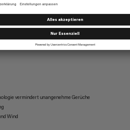
en
Ski Touring
6/6
d Climbing
Klettern
3/6
hnologie vermindert unangenehme Gerüche
ng
und Wind