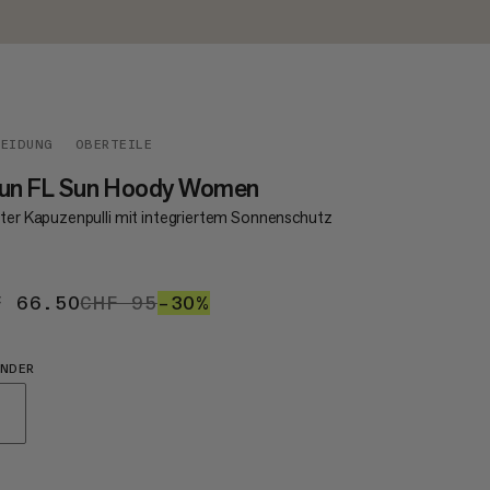
LEIDUNG
OBERTEILE
lun FL Sun Hoody Women
hter Kapuzenpulli mit integriertem Sonnenschutz
F 66.50
CHF 66.50
CHF 95
CHF 95
–30%
30%
NDER