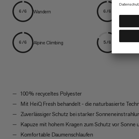
Wandern
Bergsteig
6/6
6/6
Alpine Climbing
Ice & Mixe
6/6
5/6
100 % recyceltes Polyester
Mit HeiQ Fresh behandelt - die naturbasierte Tec
Zuverlässiger Schutz bei starker Sonneneinstrahlu
Kapuze mit hohem Kragen zum Schutz vor Sonne 
Komfortable Daumenschlaufen