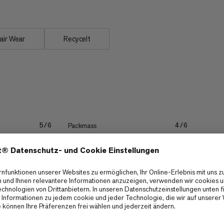
air Wear
Recycelt
Packmass
5/6
4/6
Schnelles Trocknen
4/6
4/6