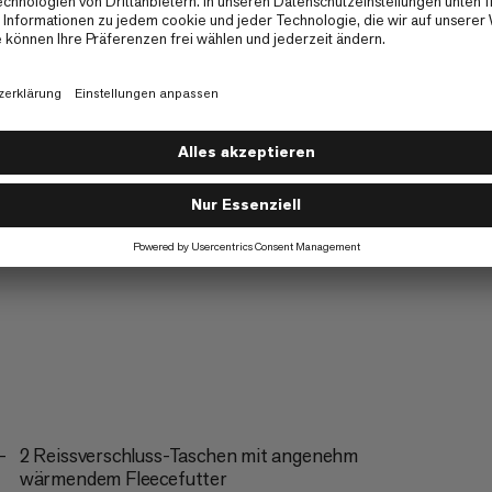
Trekking
4/6
2 Reissverschluss-Taschen mit angenehm
wärmendem Fleecefutter