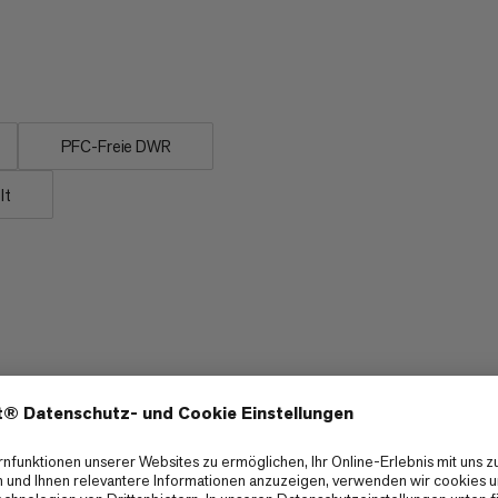
 geschlossenen Kreislaufs und einer
it kleinstmöglichem Einfluss auf
PFC-Freie DWR
lt
Winddichtigkeit
4/6
4/6
Packmass
3/6
2/6