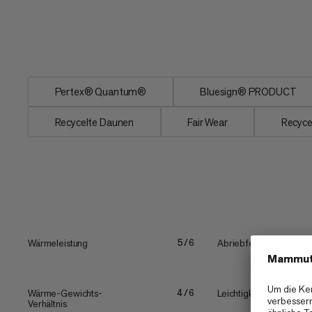
ein wichtiger Schritt in Richtung eines
verantwortungsbewussten Produktion m
unsere Umwelt.
Pertex® Quantum®
Bluesign® PRODUCT
Recycelte Daunen
Fair Wear
Recyce
Wärmeleistung
Abriebfestigkeit
5/6
Wärme-Gewichts-
Leichtigkeit
4/6
Verhältnis