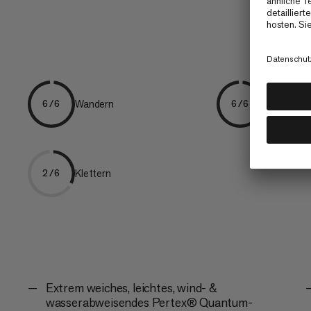
Wandern
Everyday
6/6
6/6
Klettern
2/6
Extrem weiches, leichtes, wind- &
wasserabweisendes Pertex® Quantum-