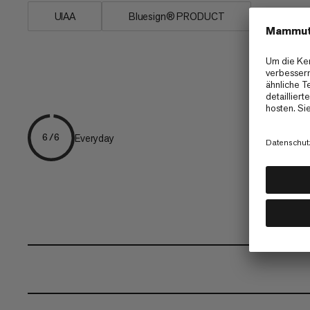
UIAA
Bluesign® PRODUCT
Everyday
6/6