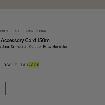
IPMENT
KLETTERAUSRÜSTUNG
 Accessory Cord 150m
schnur für mehrere Outdoor-Einsatzbereiche
F 98
CHF 98
CHF 140
CHF 140
–30%
30%