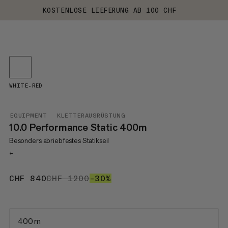
KOSTENLOSE LIEFERUNG AB 100 CHF
WHITE-RED
EQUIPMENT
KLETTERAUSRÜSTUNG
10.0 Performance Static 400m
Besonders abriebfestes Statikseil
+
CHF 840
CHF 840
CHF 1200
CHF 1200
–30%
30%
400 m