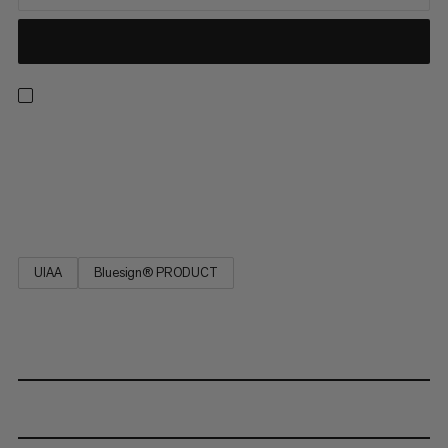
Statikseil für höchste Ansprüche. Sehr hohe Abriebfestigkeit,
äusserst geringe Dehnung, maximale Bruchfestigkeit, extrem
robust und langlebig. Nicht verwenden zur dynamischen
Sicherung! EN 1891 Typ A.
UIAA
Bluesign® PRODUCT